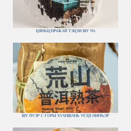
ЦЯНЬЦЗЯЧЖАЙ ТЭЦЗИ ШУ ЧА
ШУ ПУЭР С ГОРЫ ХУАНШАНЬ УЕЗД НИНЪЭР